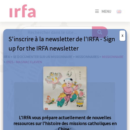
SE
MENU
CONNE
/
S'INSC
X
S'inscrire à la newsletter de l'IRFA - Sign
SE
up for the IRFA newsletter
CONNE
/ S'INSC
IRFA
>
SE DOCUMENTER SUR UN MISSIONNAIRE
>
MISSIONNAIRES
>
MISSIONNAIRE
>
0925 – MAGNAC FLAVIEN
FE
L’IRFA vous prépare actuellement de nouvelles
ressources sur l’histoire des missions catholiques en
Chine :