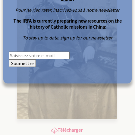
Pour ne rien rater, inscrivez-vous à notre newsletter
The IRFA is currently preparing new resources on the
history of Catholic missions in China:
To stay up to date, sign up for our newsletter
Soumettre
Télécharger