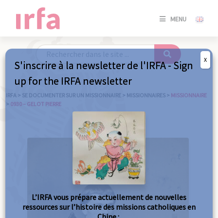
SE
MENU
CONNE
/
S'INSC
X
S'inscrire à la newsletter de l'IRFA - Sign
SE
up for the IRFA newsletter
CONNE
/ S'INSC
IRFA
>
SE DOCUMENTER SUR UN MISSIONNAIRE
>
MISSIONNAIRES
>
MISSIONNAIRE
>
0930 – GELOT PIERRE
FE
L’IRFA vous prépare actuellement de nouvelles
ressources sur l’histoire des missions catholiques en
Chine :