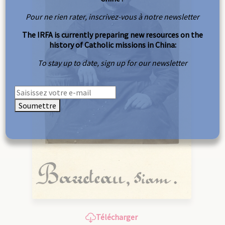
Pour ne rien rater, inscrivez-vous à notre newsletter
The IRFA is currently preparing new resources on the
history of Catholic missions in China:
To stay up to date, sign up for our newsletter
Soumettre
Télécharger