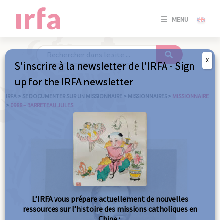
SE
MENU
CONNE
/
S'INSC
X
S'inscrire à la newsletter de l'IRFA - Sign
SE
up for the IRFA newsletter
CONNE
/ S'INSC
IRFA
>
SE DOCUMENTER SUR UN MISSIONNAIRE
>
MISSIONNAIRES
>
MISSIONNAIRE
>
0988 – BARRETEAU JULES
FE
L’IRFA vous prépare actuellement de nouvelles
ressources sur l’histoire des missions catholiques en
Chine :