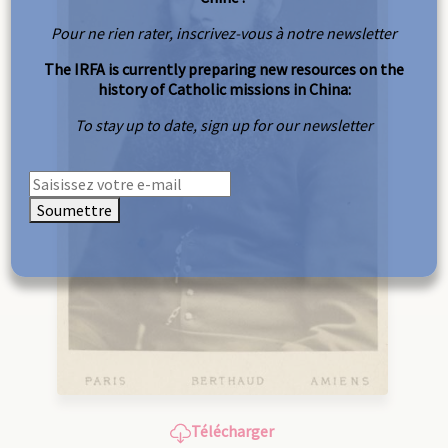
Pour ne rien rater, inscrivez-vous à notre newsletter
The IRFA is currently preparing new resources on the
history of Catholic missions in China:
To stay up to date, sign up for our newsletter
Soumettre
Télécharger