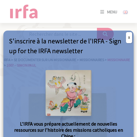
SE
MENU
CONNE
/
S'INSC
X
S'inscrire à la newsletter de l'IRFA - Sign
SE
up for the IRFA newsletter
CONNE
/ S'INSC
IRFA
>
SE DOCUMENTER SUR UN MISSIONNAIRE
>
MISSIONNAIRES
>
MISSIONNAIRE
>
1007 – SIMON PAUL
FE
L’IRFA vous prépare actuellement de nouvelles
ressources sur l’histoire des missions catholiques en
Chine :