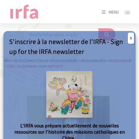
SE
MENU
CONNE
/
S'INSC
X
S'inscrire à la newsletter de l'IRFA - Sign
SE
up for the IRFA newsletter
CONNE
/ S'INSC
IRFA
>
SE DOCUMENTER SUR UN MISSIONNAIRE
>
MISSIONNAIRES
>
MISSIONNAIRE
>
1055 – DUQUESNAY JEAN-BAPTISTE
FE
L’IRFA vous prépare actuellement de nouvelles
ressources sur l’histoire des missions catholiques en
Chine :