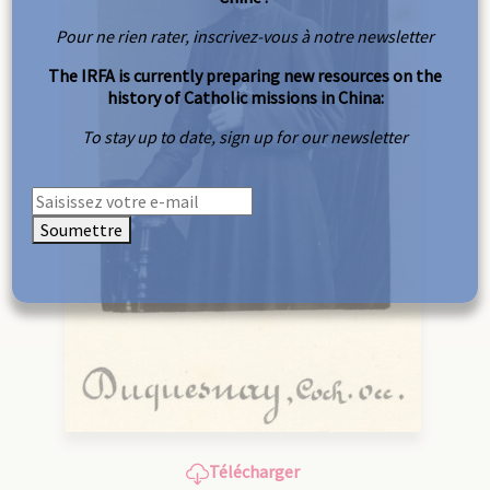
Pour ne rien rater, inscrivez-vous à notre newsletter
The IRFA is currently preparing new resources on the
history of Catholic missions in China:
To stay up to date, sign up for our newsletter
Soumettre
Télécharger