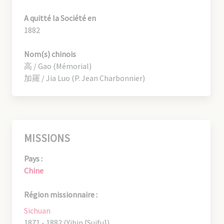
A quitté la Société en
1882
Nom(s) chinois
高 / Gao (Mémorial)
加羅 / Jia Luo (P. Jean Charbonnier)
MISSIONS
Pays :
Chine
Région missionnaire :
Sichuan
1871 - 1882 (Yibin [Suifu])