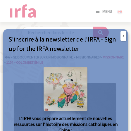
SE
MENU
CONNE
/
S'INSC
X
S'inscrire à la newsletter de l'IRFA - Sign
SE
up for the IRFA newsletter
CONNE
/ S'INSC
IRFA
>
SE DOCUMENTER SUR UN MISSIONNAIRE
>
MISSIONNAIRES
>
MISSIONNAIRE
>
1104 – COLOMBET ÉMILE
FE
L’IRFA vous prépare actuellement de nouvelles
ressources sur l’histoire des missions catholiques en
Chine :