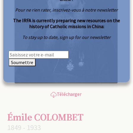
Pour ne rien rater, inscrivez-vous à notre newsletter
The IRFA is currently preparing new resources on the
history of Catholic missions in China:
To stay up to date, sign up for our newsletter
Soumettre
Télécharger
Émile COLOMBET
1849 - 1933