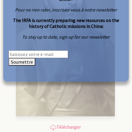
Pour ne rien rater, inscrivez-vous à notre newsletter
The IRFA is currently preparing new resources on the
history of Catholic missions in China:
To stay up to date, sign up for our newsletter
Soumettre
Télécharger