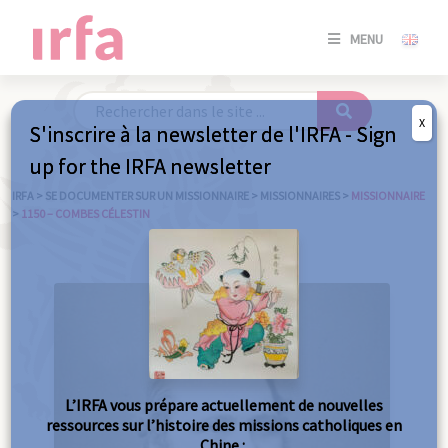
SE
MENU
CONNE
/
S'INSC
X
S'inscrire à la newsletter de l'IRFA - Sign
SE
up for the IRFA newsletter
CONNE
/ S'INSC
IRFA
>
SE DOCUMENTER SUR UN MISSIONNAIRE
>
MISSIONNAIRES
>
MISSIONNAIRE
>
1150 – COMBES CÉLESTIN
FE
L’IRFA vous prépare actuellement de nouvelles
ressources sur l’histoire des missions catholiques en
Chine :