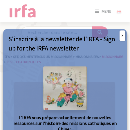
SE
MENU
CONNE
/
S'INSC
X
S'inscrire à la newsletter de l'IRFA - Sign
SE
up for the IRFA newsletter
CONNE
/ S'INSC
IRFA
>
SE DOCUMENTER SUR UN MISSIONNAIRE
>
MISSIONNAIRES
>
MISSIONNAIRE
>
1155 – CHATRON JULES
FE
L’IRFA vous prépare actuellement de nouvelles
ressources sur l’histoire des missions catholiques en
Chine :