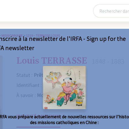
>
MISSIONNAIRE
>
1219 – TERRASSE LOUIS
nscrire à la newsletter de l'IRFA - Sign up for the
FA newsletter
Louis TERRASSE
1848 - 1883
Statut :
Prêtre
Identifiant :
1219
À savoir :
Mort violente
IDENTITÉ & MISSIONS
BIOGRAPHIE
NÉCROLOGIE
IRFA vous prépare actuellement de nouvelles ressources sur l’histo
des missions catholiques en Chine :