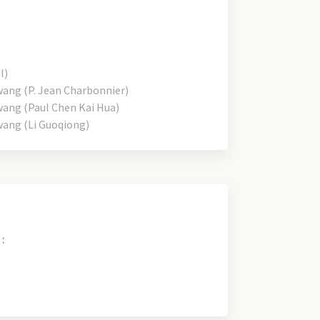
l)
ng (P. Jean Charbonnier)
ng (Paul Chen Kai Hua)
ng (Li Guoqiong)
: