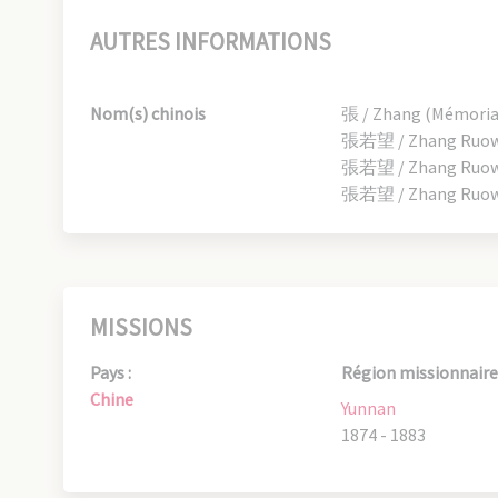
AUTRES INFORMATIONS
Nom(s) chinois
張 / Zhang (Mémoria
張若望 / Zhang Ruowa
張若望 / Zhang Ruowa
張若望 / Zhang Ruowa
MISSIONS
Pays :
Région missionnaire 
Chine
Yunnan
1874 - 1883