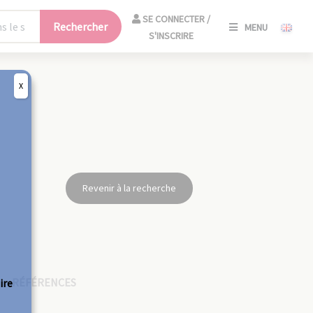
SE
SE CONNECTER /
Rechercher
MENU
CONNECT
S'INSCRIRE
/
S'INSCRIR
X
FERM
Revenir à la recherche
RÉFÉRENCES
ire