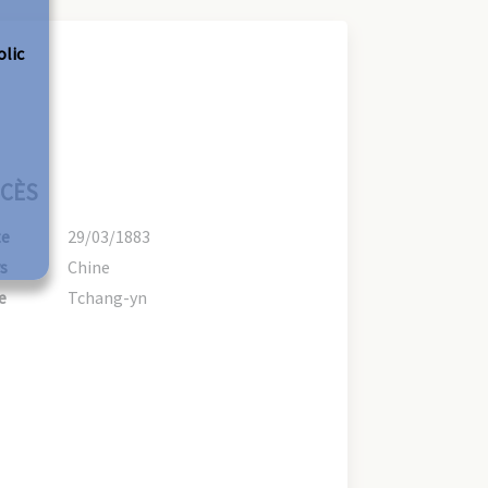
olic
CÈS
te
29/03/1883
s
Chine
e
Tchang-yn