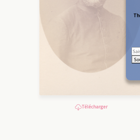
The
So
Télécharger