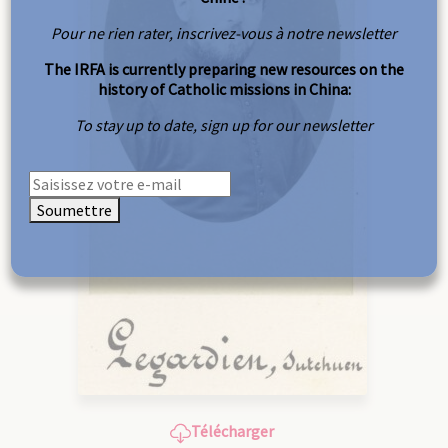
Pour ne rien rater, inscrivez-vous à notre newsletter
The IRFA is currently preparing new resources on the
history of Catholic missions in China:
To stay up to date, sign up for our newsletter
Soumettre
Télécharger