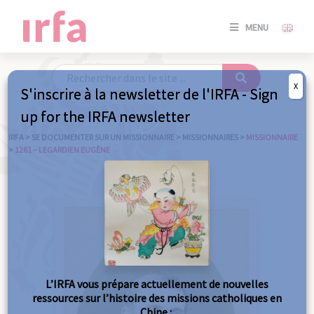
SE
MENU
CONNE
/
S'INSC
X
S'inscrire à la newsletter de l'IRFA - Sign
SE
up for the IRFA newsletter
CONNE
/ S'INSC
IRFA
>
SE DOCUMENTER SUR UN MISSIONNAIRE
>
MISSIONNAIRES
>
MISSIONNAIRE
>
1261 – LEGARDIEN EUGÈNE
FE
L’IRFA vous prépare actuellement de nouvelles
ressources sur l’histoire des missions catholiques en
Chine :