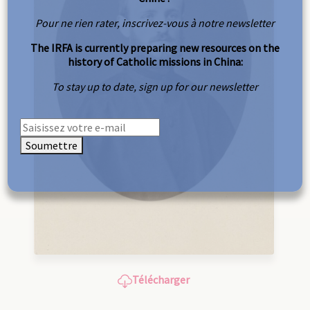
Pour ne rien rater, inscrivez-vous à notre newsletter
The IRFA is currently preparing new resources on the
history of Catholic missions in China:
To stay up to date, sign up for our newsletter
Soumettre
Télécharger