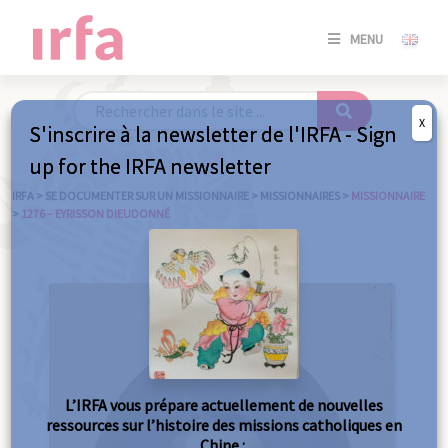
SE
MENU
CONNE
/
S'INSC
X
S'inscrire à la newsletter de l'IRFA - Sign
SE
up for the IRFA newsletter
CONNE
/ S'INSC
IRFA
>
SE DOCUMENTER SUR UN MISSIONNAIRE
>
MISSIONNAIRES
>
MISSIONNAIRE
>
1276 – EYRISSON DIEUDONNÉ
FE
L’IRFA vous prépare actuellement de nouvelles
ressources sur l’histoire des missions catholiques en
Chine :