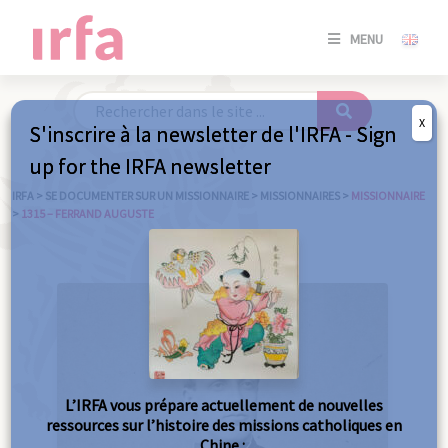
SE
MENU
CONNE
/
S'INSC
X
S'inscrire à la newsletter de l'IRFA - Sign
SE
up for the IRFA newsletter
CONNE
/ S'INSC
IRFA
>
SE DOCUMENTER SUR UN MISSIONNAIRE
>
MISSIONNAIRES
>
MISSIONNAIRE
>
1315 – FERRAND AUGUSTE
FE
L’IRFA vous prépare actuellement de nouvelles
ressources sur l’histoire des missions catholiques en
Chine :