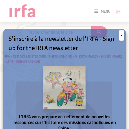
SE
MENU
CONNE
/
S'INSC
X
S'inscrire à la newsletter de l'IRFA - Sign
SE
up for the IRFA newsletter
CONNE
/ S'INSC
IRFA
>
SE DOCUMENTER SUR UN MISSIONNAIRE
>
MISSIONNAIRES
>
MISSIONNAIRE
>
1345 – DEBAYE ARTHUR
FE
L’IRFA vous prépare actuellement de nouvelles
ressources sur l’histoire des missions catholiques en
Chine :