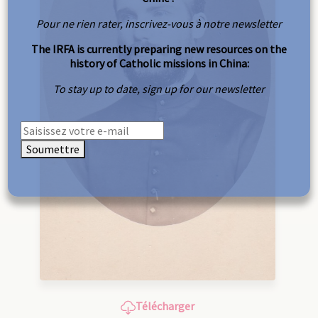
Pour ne rien rater, inscrivez-vous à notre newsletter
The IRFA is currently preparing new resources on the
history of Catholic missions in China:
To stay up to date, sign up for our newsletter
Soumettre
Télécharger