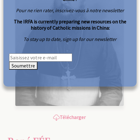
Pour ne rien rater, inscrivez-vous à notre newsletter
The IRFA is currently preparing new resources on the
history of Catholic missions in China:
To stay up to date, sign up for our newsletter
Soumettre
Télécharger