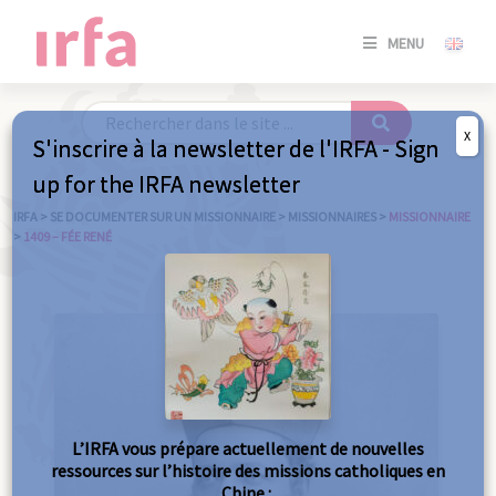
SE
MENU
CONNE
/
S'INSC
X
S'inscrire à la newsletter de l'IRFA - Sign
SE
up for the IRFA newsletter
CONNE
/ S'INSC
IRFA
>
SE DOCUMENTER SUR UN MISSIONNAIRE
>
MISSIONNAIRES
>
MISSIONNAIRE
>
1409 – FÉE RENÉ
FE
L’IRFA vous prépare actuellement de nouvelles
ressources sur l’histoire des missions catholiques en
Chine :