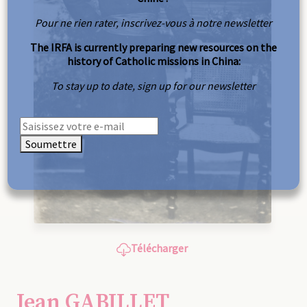
Pour ne rien rater, inscrivez-vous à notre newsletter
The IRFA is currently preparing new resources on the
history of Catholic missions in China:
To stay up to date, sign up for our newsletter
Soumettre
Télécharger
Jean GABILLET