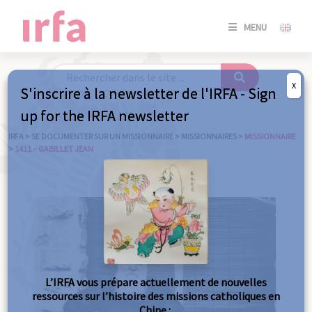
SE
MENU
CONNE
/
S'INSC
X
S'inscrire à la newsletter de l'IRFA - Sign
SE
up for the IRFA newsletter
CONNE
/ S'INSC
IRFA
>
SE DOCUMENTER SUR UN MISSIONNAIRE
>
MISSIONNAIRES
>
MISSIONNAIRE
>
1411 – GABILLET JEAN
FE
L’IRFA vous prépare actuellement de nouvelles
ressources sur l’histoire des missions catholiques en
Chine :