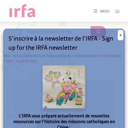
SE
MENU
CONNE
/
S'INSC
X
S'inscrire à la newsletter de l'IRFA - Sign
SE
up for the IRFA newsletter
CONNE
/ S'INSC
IRFA
>
SE DOCUMENTER SUR UN MISSIONNAIRE
>
MISSIONNAIRES
>
MISSIONNAIRE
>
1432 – CLARENS JEAN
FE
L’IRFA vous prépare actuellement de nouvelles
ressources sur l’histoire des missions catholiques en
Chine :