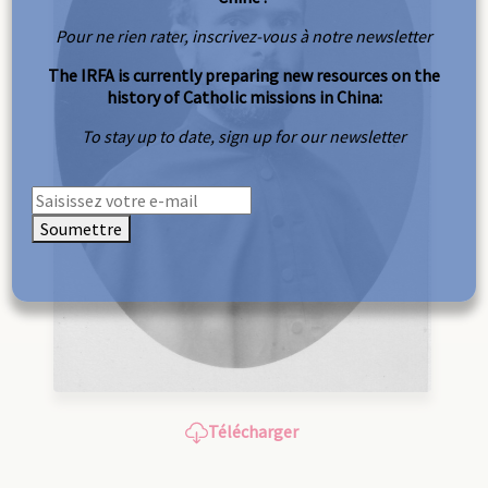
Pour ne rien rater, inscrivez-vous à notre newsletter
The IRFA is currently preparing new resources on the
history of Catholic missions in China:
To stay up to date, sign up for our newsletter
Soumettre
Télécharger