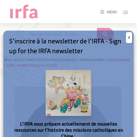
SE
MENU
CONNE
/
S'INSC
X
S'inscrire à la newsletter de l'IRFA - Sign
SE
up for the IRFA newsletter
CONNE
/ S'INSC
IRFA
>
SE DOCUMENTER SUR UN MISSIONNAIRE
>
MISSIONNAIRES
>
MISSIONNAIRE
>
1438 – BARRAT FRANÇOIS-XAVIER
FE
L’IRFA vous prépare actuellement de nouvelles
ressources sur l’histoire des missions catholiques en
Chine :