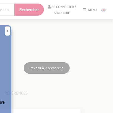
SE
SE CONNECTER /
Rechercher
MENU
CONNECT
S'INSCRIRE
/
S'INSCRIR
X
FERM
Revenir à la recherche
RÉFÉRENCES
ire