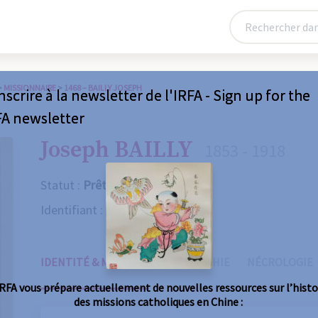
>
MISSIONNAIRE
>
1468 – BAILLY JOSEPH
nscrire à la newsletter de l'IRFA - Sign up for the
FA newsletter
Joseph BAILLY
1853 - 1918
Statut :
Prêtre
Identifiant :
1468
IDENTITÉ & MISSIONS
BIOGRAPHIE
NÉCROLOGIE
IRFA vous prépare actuellement de nouvelles ressources sur l’histo
des missions catholiques en Chine :