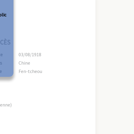
olic
CÈS
te
03/08/1918
s
Chine
e
Fen-tcheou
ienne)