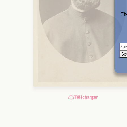
The
So
Télécharger