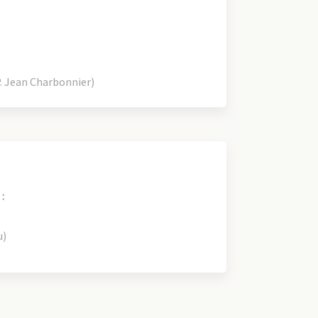
 Jean Charbonnier)
:
u)