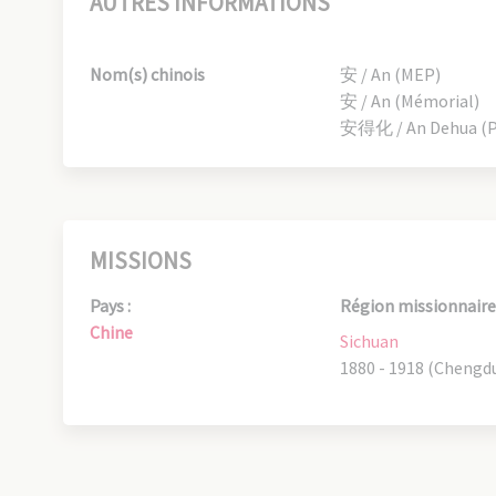
AUTRES INFORMATIONS
Nom(s) chinois
安 / An (MEP)
安 / An (Mémorial)
安得化 / An Dehua (P.
MISSIONS
Pays :
Région missionnaire 
Chine
Sichuan
1880 - 1918 (Chengd