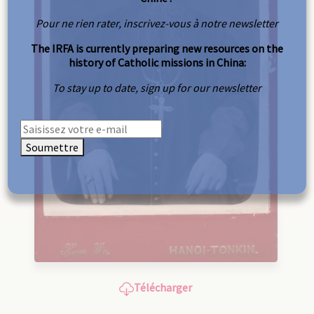
Pour ne rien rater, inscrivez-vous à notre newsletter
The IRFA is currently preparing new resources on the
history of Catholic missions in China:
To stay up to date, sign up for our newsletter
Soumettre
Télécharger