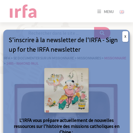
SE
MENU
CONNE
/
S'INSC
X
S'inscrire à la newsletter de l'IRFA - Sign
SE
up for the IRFA newsletter
CONNE
/ S'INSC
IRFA
>
SE DOCUMENTER SUR UN MISSIONNAIRE
>
MISSIONNAIRES
>
MISSIONNAIRE
>
1485 – RAMOND PAUL
FE
L’IRFA vous prépare actuellement de nouvelles
ressources sur l’histoire des missions catholiques en
Chine :