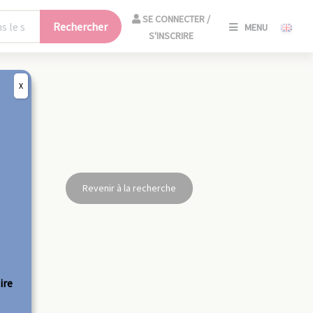
SE
SE CONNECTER /
Rechercher
MENU
CONNECT
S'INSCRIRE
/
S'INSCRIR
X
FERM
Revenir à la recherche
ire