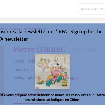
>
MISSIONNAIRE
>
1508 – CORREC PIERRE
nscrire à la newsletter de l'IRFA - Sign up for the
FA newsletter
Pierre CORREC
1857 - 1895
Statut :
Prêtre
Identifiant :
1508
Bibliographie :
Consulter le catalogue
IDENTITÉ & MISSIONS
BIOGRAPHIE
RÉFÉRENCES
IRFA vous prépare actuellement de nouvelles ressources sur l’histo
des missions catholiques en Chine :