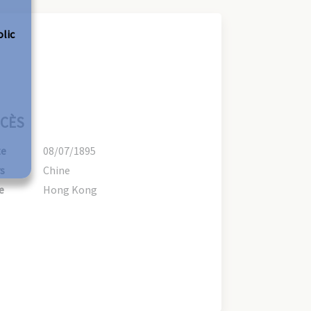
olic
CÈS
te
08/07/1895
s
Chine
e
Hong Kong