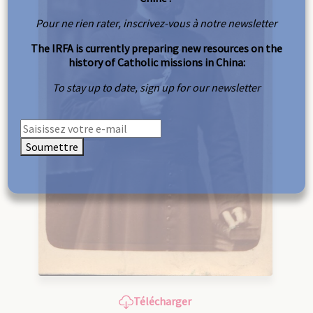
Pour ne rien rater, inscrivez-vous à notre newsletter
The IRFA is currently preparing new resources on the
history of Catholic missions in China:
To stay up to date, sign up for our newsletter
Soumettre
Télécharger