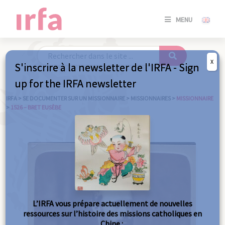
SE
MENU
CONNE
/
S'INSC
X
S'inscrire à la newsletter de l'IRFA - Sign
SE
up for the IRFA newsletter
CONNE
/ S'INSC
IRFA
>
SE DOCUMENTER SUR UN MISSIONNAIRE
>
MISSIONNAIRES
>
MISSIONNAIRE
>
1526 – BRET EUSÈBE
FE
L’IRFA vous prépare actuellement de nouvelles
ressources sur l’histoire des missions catholiques en
Chine :