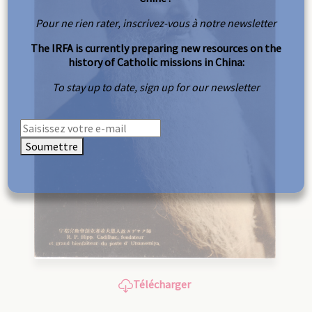
Pour ne rien rater, inscrivez-vous à notre newsletter
The IRFA is currently preparing new resources on the
history of Catholic missions in China:
To stay up to date, sign up for our newsletter
Soumettre
Télécharger