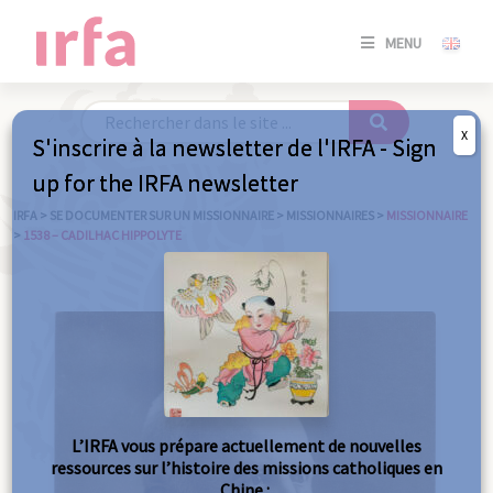
SE
MENU
CONNE
/
S'INSC
X
S'inscrire à la newsletter de l'IRFA - Sign
SE
up for the IRFA newsletter
CONNE
/ S'INSC
IRFA
>
SE DOCUMENTER SUR UN MISSIONNAIRE
>
MISSIONNAIRES
>
MISSIONNAIRE
>
1538 – CADILHAC HIPPOLYTE
FE
L’IRFA vous prépare actuellement de nouvelles
ressources sur l’histoire des missions catholiques en
Chine :