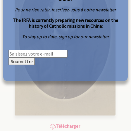
Pour ne rien rater, inscrivez-vous à notre newsletter
The IRFA is currently preparing new resources on the
history of Catholic missions in China:
To stay up to date, sign up for our newsletter
Soumettre
Télécharger