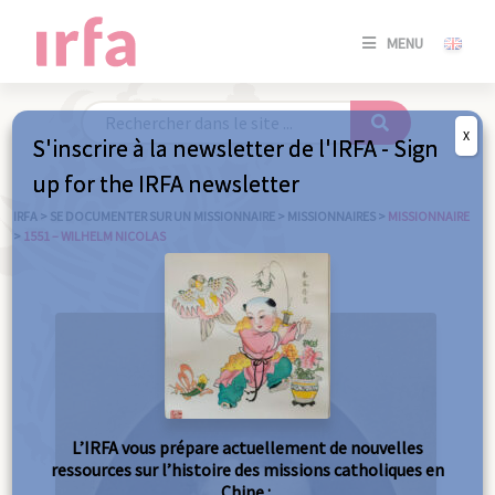
SE
MENU
CONNE
/
S'INSC
X
S'inscrire à la newsletter de l'IRFA - Sign
SE
up for the IRFA newsletter
CONNE
/ S'INSC
IRFA
>
SE DOCUMENTER SUR UN MISSIONNAIRE
>
MISSIONNAIRES
>
MISSIONNAIRE
>
1551 – WILHELM NICOLAS
FE
L’IRFA vous prépare actuellement de nouvelles
ressources sur l’histoire des missions catholiques en
Chine :