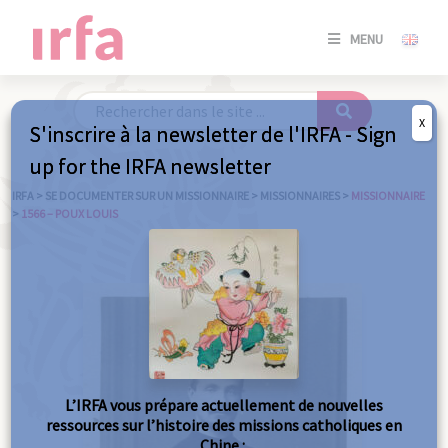
SE
MENU
CONNE
/
S'INSC
X
S'inscrire à la newsletter de l'IRFA - Sign
SE
up for the IRFA newsletter
CONNE
/ S'INSC
IRFA
>
SE DOCUMENTER SUR UN MISSIONNAIRE
>
MISSIONNAIRES
>
MISSIONNAIRE
>
1566 – POUX LOUIS
FE
L’IRFA vous prépare actuellement de nouvelles
ressources sur l’histoire des missions catholiques en
Chine :