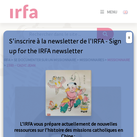
SE
MENU
CONNE
/
S'INSC
X
S'inscrire à la newsletter de l'IRFA - Sign
SE
up for the IRFA newsletter
CONNE
/ S'INSC
IRFA
>
SE DOCUMENTER SUR UN MISSIONNAIRE
>
MISSIONNAIRES
>
MISSIONNAIRE
>
1593 – CADIC JEAN
FE
L’IRFA vous prépare actuellement de nouvelles
ressources sur l’histoire des missions catholiques en
Chine :