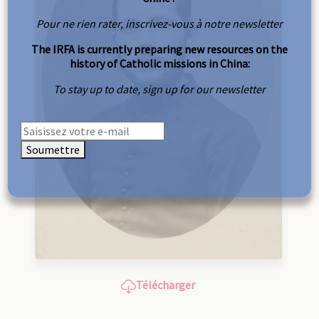
Pour ne rien rater, inscrivez-vous à notre newsletter
The IRFA is currently preparing new resources on the
history of Catholic missions in China:
To stay up to date, sign up for our newsletter
Soumettre
Télécharger