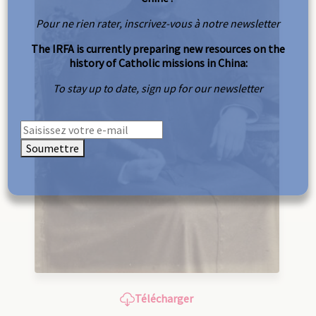
Pour ne rien rater, inscrivez-vous à notre newsletter
The IRFA is currently preparing new resources on the
history of Catholic missions in China:
To stay up to date, sign up for our newsletter
Soumettre
Télécharger