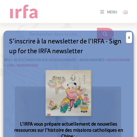
SE
MENU
CONNE
/
S'INSC
X
S'inscrire à la newsletter de l'IRFA - Sign
SE
up for the IRFA newsletter
CONNE
/ S'INSC
IRFA
>
SE DOCUMENTER SUR UN MISSIONNAIRE
>
MISSIONNAIRES
>
MISSIONNAIRE
>
1599 – BARNIER REMI
FE
L’IRFA vous prépare actuellement de nouvelles
ressources sur l’histoire des missions catholiques en
Chine :