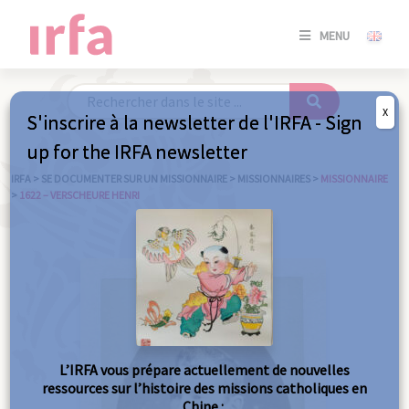
SE
MENU
CONNE
/
S'INSC
X
S'inscrire à la newsletter de l'IRFA - Sign
SE
up for the IRFA newsletter
CONNE
/ S'INSC
IRFA
>
SE DOCUMENTER SUR UN MISSIONNAIRE
>
MISSIONNAIRES
>
MISSIONNAIRE
>
1622 – VERSCHEURE HENRI
FE
L’IRFA vous prépare actuellement de nouvelles
ressources sur l’histoire des missions catholiques en
Chine :