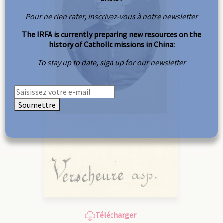
Pour ne rien rater, inscrivez-vous à notre newsletter
The IRFA is currently preparing new resources on the
history of Catholic missions in China:
To stay up to date, sign up for our newsletter
Soumettre
Télécharger