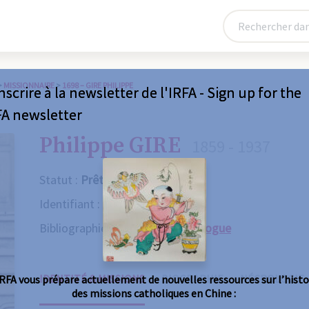
>
MISSIONNAIRE
>
1698 – GIRE PHILIPPE
nscrire à la newsletter de l'IRFA - Sign up for the
FA newsletter
Philippe GIRE
1859 - 1937
Statut :
Prêtre
Identifiant :
1698
Bibliographie :
Consulter le catalogue
IDENTITÉ & MISSIONS
BIOGRAPHIE
NÉCROLOGIE
IRFA vous prépare actuellement de nouvelles ressources sur l’histo
des missions catholiques en Chine :