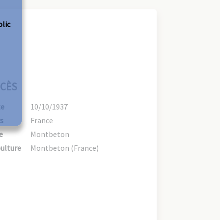
olic
CÈS
te
10/10/1937
s
France
e
Montbeton
ulture
Montbeton (France)