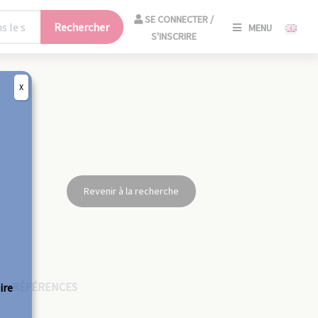
SE
SE CONNECTER /
Rechercher
MENU
CONNECT
S'INSCRIRE
/
S'INSCRIR
X
FERM
Revenir à la recherche
RÉFÉRENCES
ire