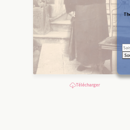
The
So
Télécharger