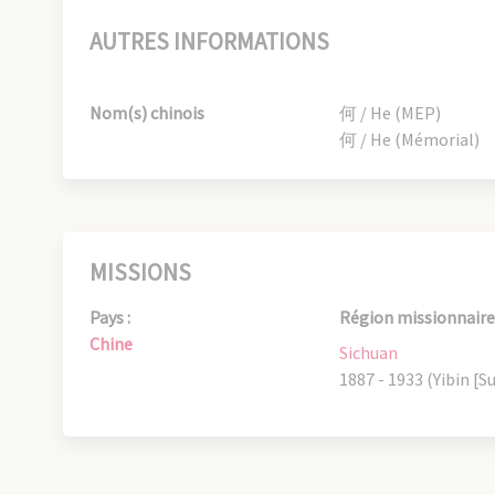
AUTRES INFORMATIONS
Nom(s) chinois
何 / He (MEP)
何 / He (Mémorial)
MISSIONS
Pays :
Région missionnaire 
Chine
Sichuan
1887 - 1933 (Yibin [Su