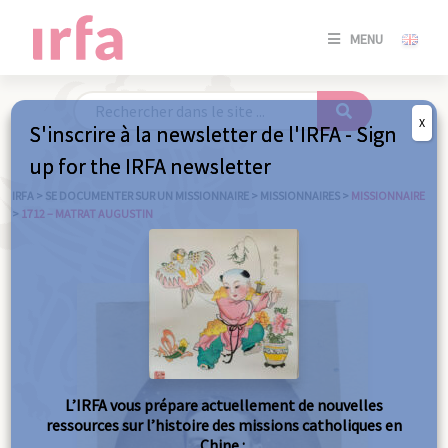
SE
MENU
CONNE
/
S'INSC
X
S'inscrire à la newsletter de l'IRFA - Sign
SE
up for the IRFA newsletter
CONNE
/ S'INSC
IRFA
>
SE DOCUMENTER SUR UN MISSIONNAIRE
>
MISSIONNAIRES
>
MISSIONNAIRE
>
1712 – MATRAT AUGUSTIN
FE
L’IRFA vous prépare actuellement de nouvelles
ressources sur l’histoire des missions catholiques en
Chine :