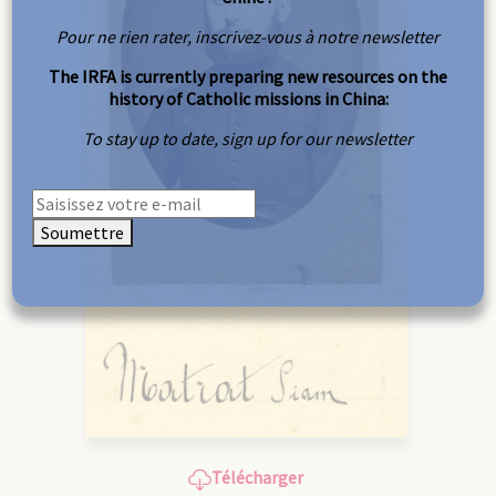
Pour ne rien rater, inscrivez-vous à notre newsletter
The IRFA is currently preparing new resources on the
history of Catholic missions in China:
To stay up to date, sign up for our newsletter
Soumettre
Télécharger