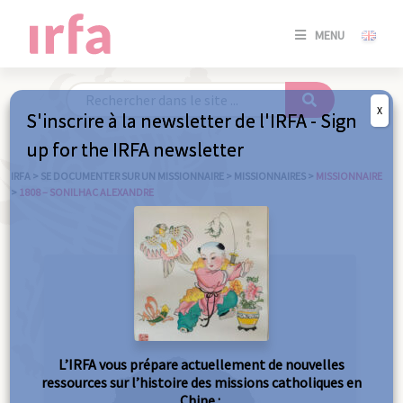
SE
MENU
CONNE
/
S'INSC
X
S'inscrire à la newsletter de l'IRFA - Sign
SE
up for the IRFA newsletter
CONNE
/ S'INSC
IRFA
>
SE DOCUMENTER SUR UN MISSIONNAIRE
>
MISSIONNAIRES
>
MISSIONNAIRE
>
1808 – SONILHAC ALEXANDRE
FE
L’IRFA vous prépare actuellement de nouvelles
ressources sur l’histoire des missions catholiques en
Chine :