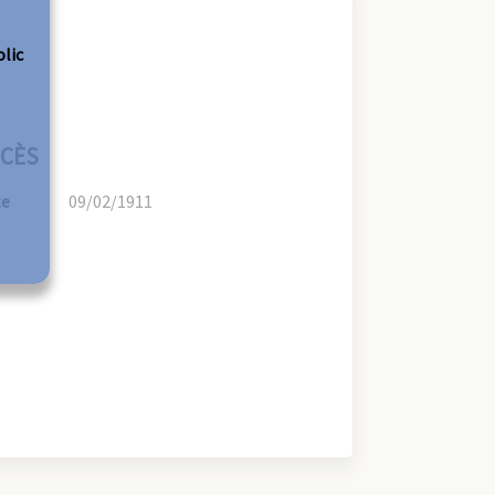
olic
CÈS
te
09/02/1911