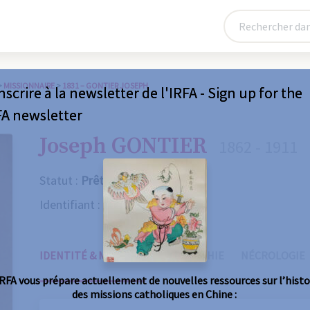
>
MISSIONNAIRE
>
1831 – GONTIER JOSEPH
nscrire à la newsletter de l'IRFA - Sign up for the
FA newsletter
Joseph GONTIER
1862 - 1911
Statut :
Prêtre
Identifiant :
1831
IDENTITÉ & MISSIONS
BIOGRAPHIE
NÉCROLOGIE
IRFA vous prépare actuellement de nouvelles ressources sur l’histo
des missions catholiques en Chine :