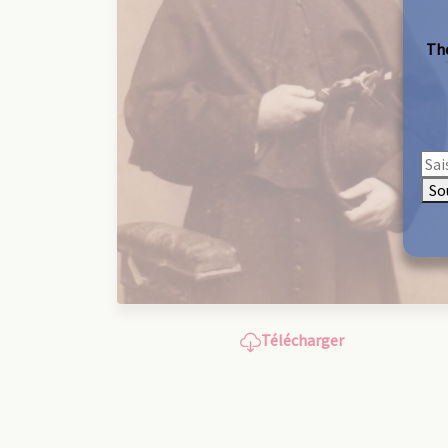
The
So
Télécharger