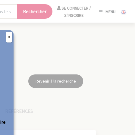
SE
SE CONNECTER /
Rechercher
MENU
CONNECT
S'INSCRIRE
/
S'INSCRIR
X
FERM
Revenir à la recherche
RÉFÉRENCES
ire