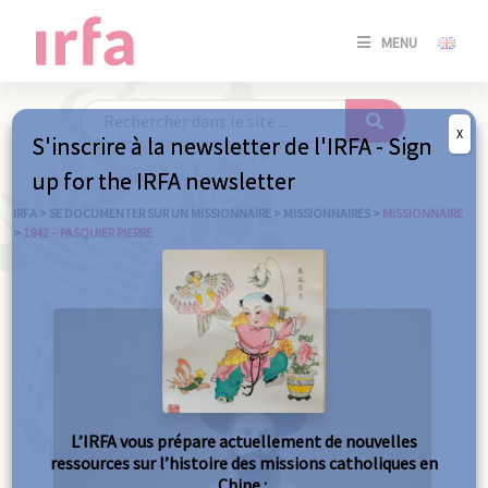
SE
MENU
CONNE
/
S'INSC
X
S'inscrire à la newsletter de l'IRFA - Sign
SE
up for the IRFA newsletter
CONNE
/ S'INSC
IRFA
>
SE DOCUMENTER SUR UN MISSIONNAIRE
>
MISSIONNAIRES
>
MISSIONNAIRE
>
1842 – PASQUIER PIERRE
FE
L’IRFA vous prépare actuellement de nouvelles
ressources sur l’histoire des missions catholiques en
Chine :