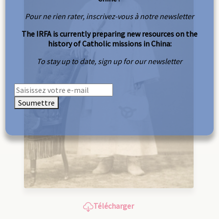
Pour ne rien rater, inscrivez-vous à notre newsletter
The IRFA is currently preparing new resources on the
history of Catholic missions in China:
To stay up to date, sign up for our newsletter
Soumettre
Télécharger