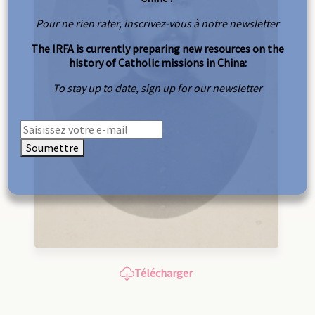
Pour ne rien rater, inscrivez-vous à notre newsletter
The IRFA is currently preparing new resources on the
history of Catholic missions in China:
To stay up to date, sign up for our newsletter
Soumettre
Télécharger