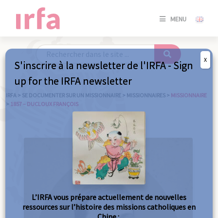
SE
MENU
CONNE
/
S'INSC
X
S'inscrire à la newsletter de l'IRFA - Sign
SE
up for the IRFA newsletter
CONNE
/ S'INSC
IRFA
>
SE DOCUMENTER SUR UN MISSIONNAIRE
>
MISSIONNAIRES
>
MISSIONNAIRE
>
1857 – DUCLOUX FRANÇOIS
FE
L’IRFA vous prépare actuellement de nouvelles
ressources sur l’histoire des missions catholiques en
Chine :