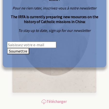
Pour ne rien rater, inscrivez-vous à notre newsletter
The IRFA is currently preparing new resources on the
history of Catholic missions in China:
To stay up to date, sign up for our newsletter
Soumettre
Télécharger