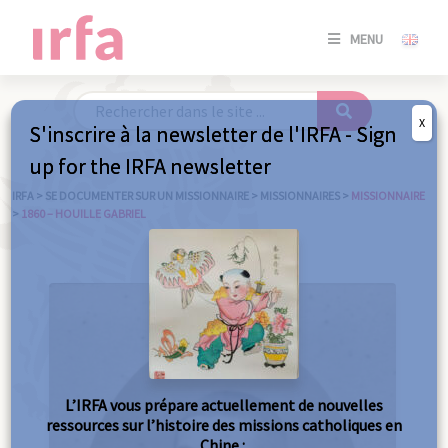
SE
MENU
CONNE
/
S'INSC
X
S'inscrire à la newsletter de l'IRFA - Sign
SE
up for the IRFA newsletter
CONNE
/ S'INSC
IRFA
>
SE DOCUMENTER SUR UN MISSIONNAIRE
>
MISSIONNAIRES
>
MISSIONNAIRE
>
1860 – HOUILLE GABRIEL
FE
L’IRFA vous prépare actuellement de nouvelles
ressources sur l’histoire des missions catholiques en
Chine :