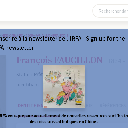
>
MISSIONNAIRE
>
1868 – FAUCILLON FRANÇOIS
nscrire à la newsletter de l'IRFA - Sign up for the
FA newsletter
François FAUCILLON
1864 -
Statut :
Prêtre
Identifiant :
1868
IDENTITÉ & MISSIONS
BIOGRAPHIE
RÉFÉRENCES
IRFA vous prépare actuellement de nouvelles ressources sur l’histo
des missions catholiques en Chine :