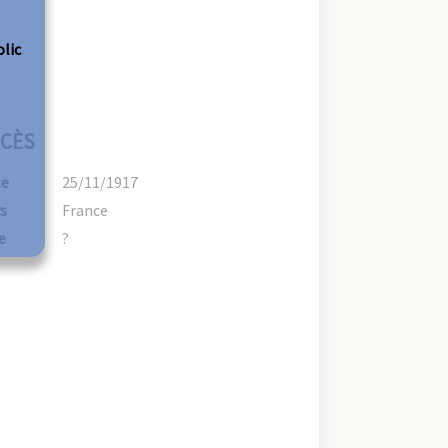
olic
CÈS
te
25/11/1917
s
France
e
?