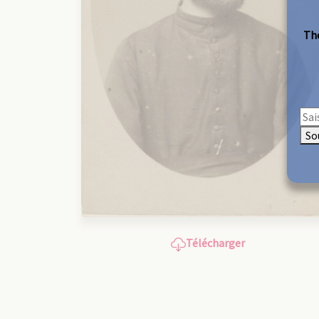
The
So
Télécharger