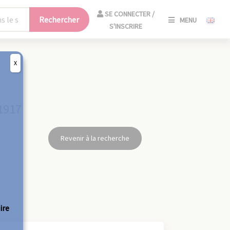
SE
SE CONNECTER /
Rechercher
MENU
CONNECT
S'INSCRIRE
/
S'INSCRIR
X
FERM
 1917
Revenir à la recherche
ire