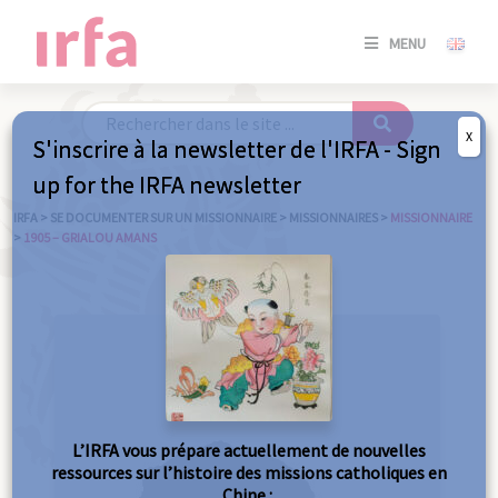
SE
MENU
CONNE
/
S'INSC
X
S'inscrire à la newsletter de l'IRFA - Sign
SE
up for the IRFA newsletter
CONNE
/ S'INSC
IRFA
>
SE DOCUMENTER SUR UN MISSIONNAIRE
>
MISSIONNAIRES
>
MISSIONNAIRE
>
1905 – GRIALOU AMANS
FE
L’IRFA vous prépare actuellement de nouvelles
ressources sur l’histoire des missions catholiques en
Chine :