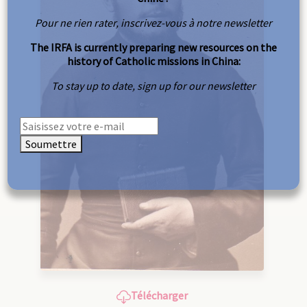
Pour ne rien rater, inscrivez-vous à notre newsletter
The IRFA is currently preparing new resources on the
history of Catholic missions in China:
To stay up to date, sign up for our newsletter
Soumettre
Télécharger