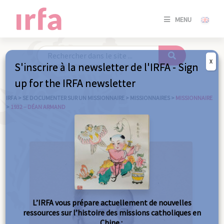
SE
MENU
CONNE
/
S'INSC
X
S'inscrire à la newsletter de l'IRFA - Sign
SE
up for the IRFA newsletter
CONNE
/ S'INSC
IRFA
>
SE DOCUMENTER SUR UN MISSIONNAIRE
>
MISSIONNAIRES
>
MISSIONNAIRE
>
1932 – DÉAN ARMAND
FE
L’IRFA vous prépare actuellement de nouvelles
ressources sur l’histoire des missions catholiques en
Chine :