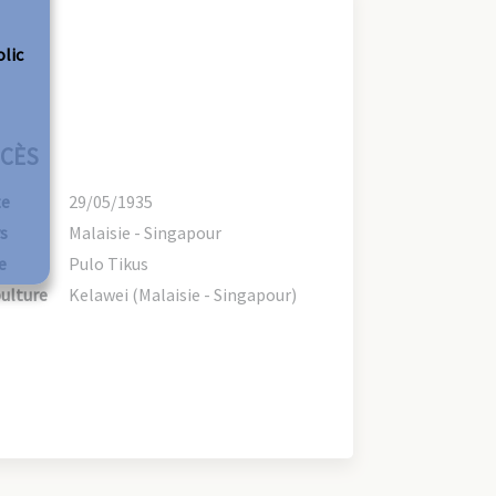
olic
CÈS
te
29/05/1935
s
Malaisie - Singapour
e
Pulo Tikus
ulture
Kelawei (Malaisie - Singapour)