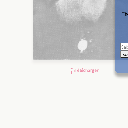
The
So
Télécharger