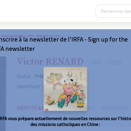
>
MISSIONNAIRE
>
1985 – RENARD VICTOR
nscrire à la newsletter de l'IRFA - Sign up for the
FA newsletter
Victor RENARD
1866 - 1935
Statut :
Prêtre
Identifiant :
1985
IDENTITÉ & MISSIONS
BIOGRAPHIE
NÉCROLOGIE
IRFA vous prépare actuellement de nouvelles ressources sur l’histo
des missions catholiques en Chine :