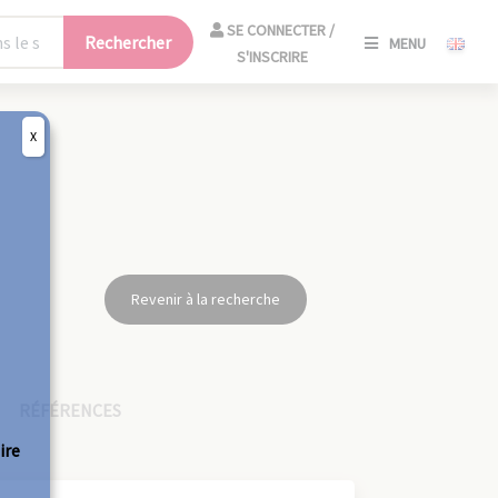
SE
SE CONNECTER /
Rechercher
MENU
CONNECT
S'INSCRIRE
/
S'INSCRIR
X
FERM
Revenir à la recherche
RÉFÉRENCES
ire