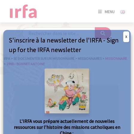
SE
MENU
CONNE
/
S'INSC
X
S'inscrire à la newsletter de l'IRFA - Sign
SE
up for the IRFA newsletter
CONNE
/ S'INSC
IRFA
>
SE DOCUMENTER SUR UN MISSIONNAIRE
>
MISSIONNAIRES
>
MISSIONNAIRE
>
1998 – BONNET ANTOINE
FE
L’IRFA vous prépare actuellement de nouvelles
ressources sur l’histoire des missions catholiques en
Chine :