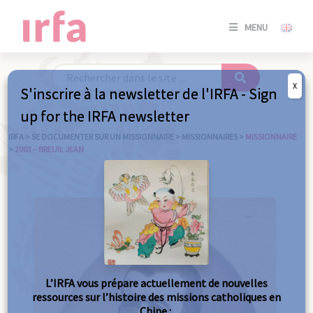
SE
MENU
CONNE
/
S'INSC
X
S'inscrire à la newsletter de l'IRFA - Sign
SE
up for the IRFA newsletter
CONNE
/ S'INSC
IRFA
>
SE DOCUMENTER SUR UN MISSIONNAIRE
>
MISSIONNAIRES
>
MISSIONNAIRE
>
2003 – BREUIL JEAN
FE
L’IRFA vous prépare actuellement de nouvelles
ressources sur l’histoire des missions catholiques en
Chine :