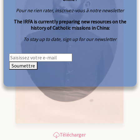
Pour ne rien rater, inscrivez-vous à notre newsletter
The IRFA is currently preparing new resources on the
history of Catholic missions in China:
To stay up to date, sign up for our newsletter
Soumettre
Télécharger