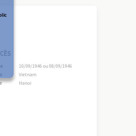
olic
CÈS
te
10/09/1946 ou 08/09/1946
s
Vietnam
e
Hanoi