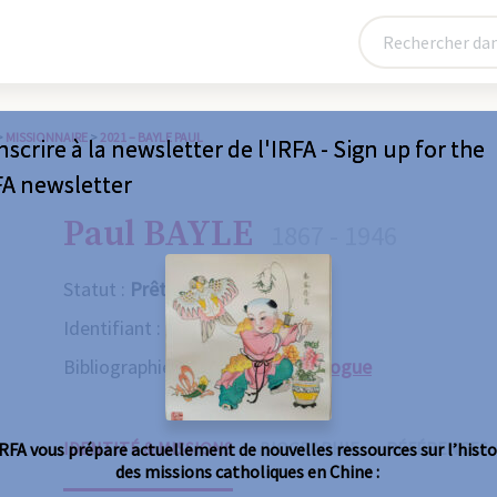
>
MISSIONNAIRE
>
2021 – BAYLE PAUL
nscrire à la newsletter de l'IRFA - Sign up for the
FA newsletter
Paul BAYLE
1867 - 1946
Statut :
Prêtre
Identifiant :
2021
Bibliographie :
Consulter le catalogue
IDENTITÉ & MISSIONS
BIOGRAPHIE
RÉFÉRENCES
IRFA vous prépare actuellement de nouvelles ressources sur l’histo
des missions catholiques en Chine :