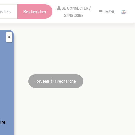
SE
SE CONNECTER /
Rechercher
MENU
CONNECT
S'INSCRIRE
/
S'INSCRIR
X
FERM
Revenir à la recherche
ire