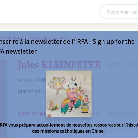
>
MISSIONNAIRE
>
2081 – KLEINPETER JULES
nscrire à la newsletter de l'IRFA - Sign up for the
FA newsletter
Jules KLEINPETER
1867 - 19
Statut :
Prêtre
Identifiant :
2081
IDENTITÉ & MISSIONS
BIOGRAPHIE
RÉFÉRENCES
IRFA vous prépare actuellement de nouvelles ressources sur l’histo
des missions catholiques en Chine :