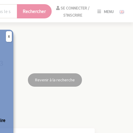
SE
SE CONNECTER /
Rechercher
MENU
CONNECT
S'INSCRIRE
/
S'INSCRIR
X
FERM
33
Revenir à la recherche
ire