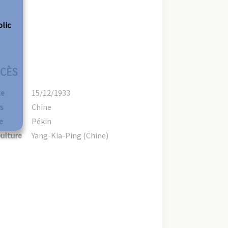
olic
CÈS
te
15/12/1933
s
Chine
e
Pékin
ulture
Yang-Kia-Ping (Chine)