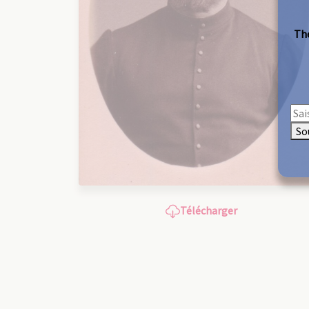
The
So
Télécharger