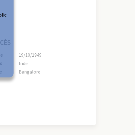
olic
CÈS
te
19/10/1949
s
Inde
e
Bangalore