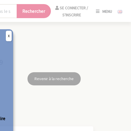
SE
SE CONNECTER /
Rechercher
MENU
CONNECT
S'INSCRIRE
/
S'INSCRIR
X
FERM
9
Revenir à la recherche
ire