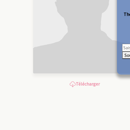
The
So
Télécharger