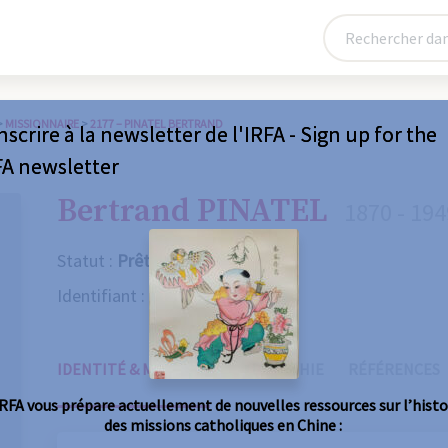
>
MISSIONNAIRE
>
2177 – PINATEL BERTRAND
nscrire à la newsletter de l'IRFA - Sign up for the
FA newsletter
Bertrand PINATEL
1870 - 194
Statut :
Prêtre
Identifiant :
2177
IDENTITÉ & MISSIONS
BIOGRAPHIE
RÉFÉRENCES
IRFA vous prépare actuellement de nouvelles ressources sur l’histo
des missions catholiques en Chine :