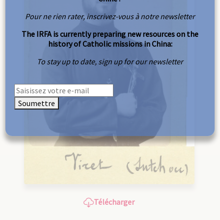
Pour ne rien rater, inscrivez-vous à notre newsletter
The IRFA is currently preparing new resources on the
history of Catholic missions in China:
To stay up to date, sign up for our newsletter
Soumettre
Télécharger