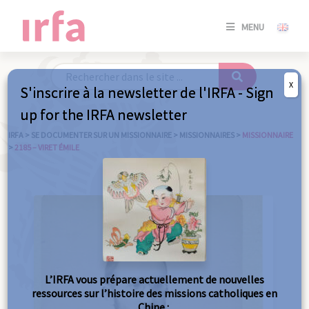
SE
MENU
CONNE
/
S'INSC
X
S'inscrire à la newsletter de l'IRFA - Sign
SE
up for the IRFA newsletter
CONNE
/ S'INSC
IRFA
>
SE DOCUMENTER SUR UN MISSIONNAIRE
>
MISSIONNAIRES
>
MISSIONNAIRE
>
2185 – VIRET ÉMILE
FE
L’IRFA vous prépare actuellement de nouvelles
ressources sur l’histoire des missions catholiques en
Chine :