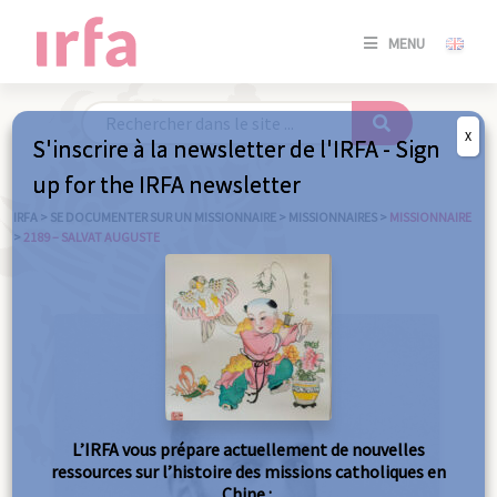
SE
MENU
CONNE
/
S'INSC
X
S'inscrire à la newsletter de l'IRFA - Sign
SE
up for the IRFA newsletter
CONNE
/ S'INSC
IRFA
>
SE DOCUMENTER SUR UN MISSIONNAIRE
>
MISSIONNAIRES
>
MISSIONNAIRE
>
2189 – SALVAT AUGUSTE
FE
L’IRFA vous prépare actuellement de nouvelles
ressources sur l’histoire des missions catholiques en
Chine :