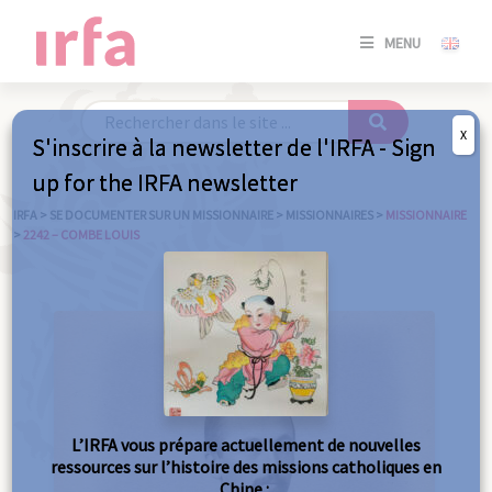
SE
MENU
CONNE
/
S'INSC
X
S'inscrire à la newsletter de l'IRFA - Sign
SE
up for the IRFA newsletter
CONNE
/ S'INSC
IRFA
>
SE DOCUMENTER SUR UN MISSIONNAIRE
>
MISSIONNAIRES
>
MISSIONNAIRE
>
2242 – COMBE LOUIS
FE
L’IRFA vous prépare actuellement de nouvelles
ressources sur l’histoire des missions catholiques en
Chine :