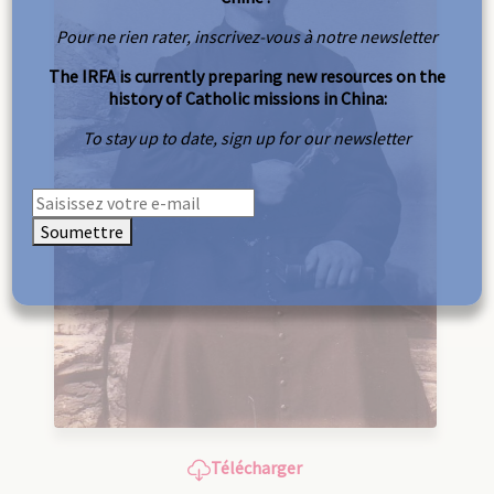
Pour ne rien rater, inscrivez-vous à notre newsletter
The IRFA is currently preparing new resources on the
history of Catholic missions in China:
To stay up to date, sign up for our newsletter
Soumettre
Télécharger