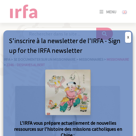
SE
MENU
CONNE
/
S'INSC
X
S'inscrire à la newsletter de l'IRFA - Sign
SE
up for the IRFA newsletter
CONNE
/ S'INSC
IRFA
>
SE DOCUMENTER SUR UN MISSIONNAIRE
>
MISSIONNAIRES
>
MISSIONNAIRE
>
2246 – DESHAYES ALBERT
FE
L’IRFA vous prépare actuellement de nouvelles
ressources sur l’histoire des missions catholiques en
Chine :