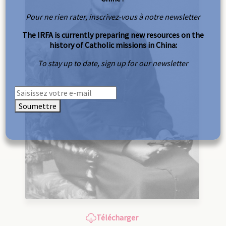
Pour ne rien rater, inscrivez-vous à notre newsletter
The IRFA is currently preparing new resources on the
history of Catholic missions in China:
To stay up to date, sign up for our newsletter
Soumettre
Télécharger