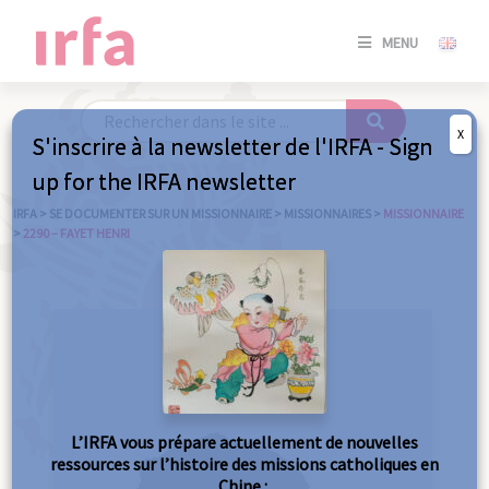
SE
MENU
CONNE
/
S'INSC
X
S'inscrire à la newsletter de l'IRFA - Sign
SE
up for the IRFA newsletter
CONNE
/ S'INSC
IRFA
>
SE DOCUMENTER SUR UN MISSIONNAIRE
>
MISSIONNAIRES
>
MISSIONNAIRE
>
2290 – FAYET HENRI
FE
L’IRFA vous prépare actuellement de nouvelles
ressources sur l’histoire des missions catholiques en
Chine :